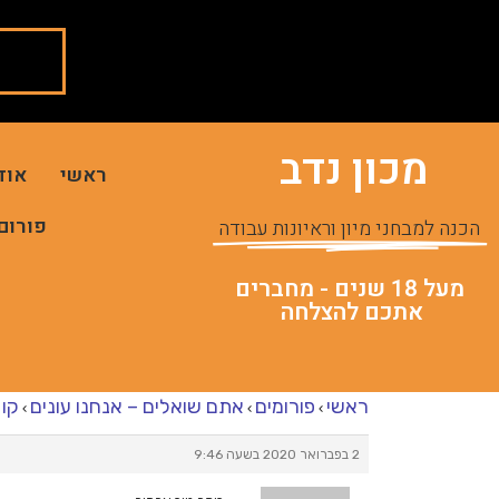
מכון נדב
ראשי
אוד
פורום
הכנה למבחני מיון וראיונות עבודה
מעל 18 שנים - מחברים
אתכם להצלחה
ראשי
פורומים
אתם שואלים – אנחנו עונים
קו 
›
›
›
2 בפברואר 2020 בשעה 9:46