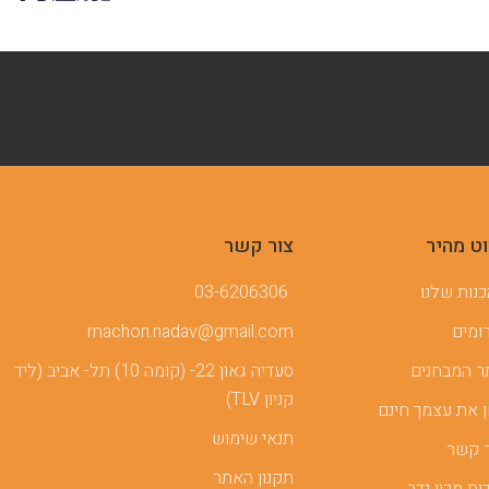
וט מהיר
צור קשר
נות שלנו
03-6206306
ומים
machon.nadav@gmail.com
 המבחנים
סעדיה גאון 22- (קומה 10) תל- אביב (ליד
קניון TLV)
 את עצמך חינם
תנאי שימוש
 קשר
תקנון האתר