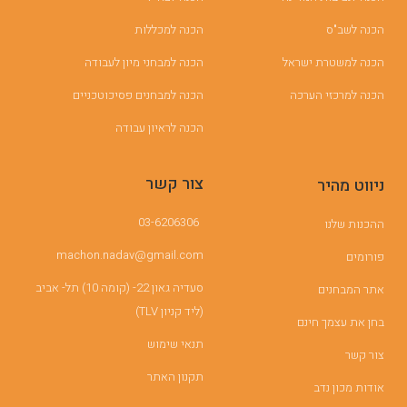
הכנה לשב"ס
הכנה למכללות
הכנה למשטרת ישראל
הכנה למבחני מיון לעבודה
הכנה למרכזי הערכה
הכנה למבחנים פסיכוטכניים
הכנה לראיון עבודה
צור קשר
ניווט מהיר
03-6206306
ההכנות שלנו
machon.nadav@gmail.com
פורומים
סעדיה גאון 22- (קומה 10) תל- אביב
אתר המבחנים
(ליד קניון TLV)
בחן את עצמך חינם
תנאי שימוש
צור קשר
תקנון האתר
אודות מכון נדב