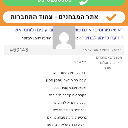
אתר המבחנים - עמוד התחברות
ראשי
פורומים
אתם שואלים – אנחנו עונים
לוחמי אש
›
›
›
הודעה לזימון לבחינה
›
מענה ל־לוחמי אש הודעה לזימון לבחינה
#59143
1 במרץ 2020 בשעה 16:32
מכון נדב -מחברים
גדי שלום
אותך להצלחה
אורח
נכון לעכשיו למיטב ידיעתי
קיבלו רק הודעה שמכון המיון
יצלצל ויקבע מועד, בכל
מקרה אם קיבלת מייל כזה
תוכל להתחיל להתכונן
למבחנים הפסיכוטכניים
ברכישת ערכת מבחנים, ואם
תרצה הכנה מלאה נקזז את