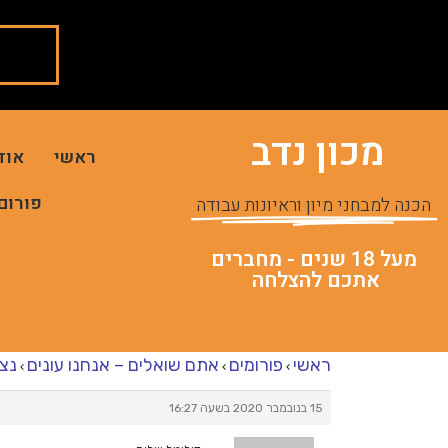
מכון נדב
ראשי
אוד
פורום
הכנה למבחני מיון וראיונות עבודה
מעל 18 שנים - מחברים
אתכם להצלחה
ראשי
פורומים
אתם שואלים – אנחנו עונים
נצי
›
›
›
15 בנובמבר 2020 בשעה 16:27