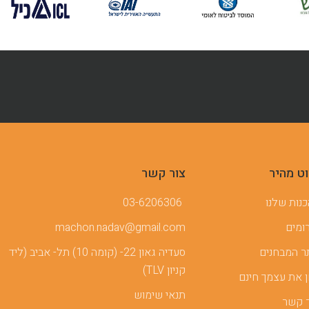
וט מהיר
צור קשר
נות שלנו
03-6206306
ומים
machon.nadav@gmail.com
 המבחנים
סעדיה גאון 22- (קומה 10) תל- אביב (ליד
קניון TLV)
 את עצמך חינם
תנאי שימוש
 קשר