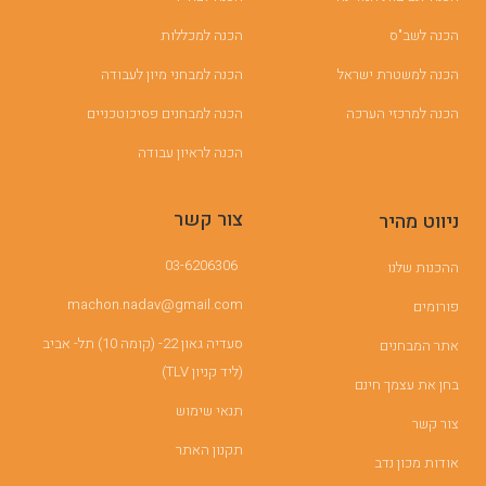
הכנה לשב"ס
הכנה למכללות
הכנה למשטרת ישראל
הכנה למבחני מיון לעבודה
הכנה למרכזי הערכה
הכנה למבחנים פסיכוטכניים
הכנה לראיון עבודה
צור קשר
ניווט מהיר
03-6206306
ההכנות שלנו
machon.nadav@gmail.com
פורומים
סעדיה גאון 22- (קומה 10) תל- אביב
אתר המבחנים
(ליד קניון TLV)
בחן את עצמך חינם
תנאי שימוש
צור קשר
תקנון האתר
אודות מכון נדב