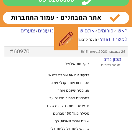
אתר המבחנים - עמוד התחברות
ראשי
פורומים
אתם שואלים – אנחנו עונים
צוערים
›
›
›
למשרד החוץ
›
מענה ל־צוערים למשרד החוץ
#60970
26 בנובמבר 2020 בשעה 8:13
מכון נדב
בוקר טוב אילאיל
מנהל בפורום
לדעתי אם את עומדת בתנאי
הסף ובוודאות תקבלי זימון,
אני מניח שיזמנו אותך
למבחנים הפסיכוטכניים עד
חדש מהרישום, הערכה שלנו
מכילה מעל 150 מבחנים
שונים ואלפי שאלות, כך
שכדאי להתחיל ללמוד בלי