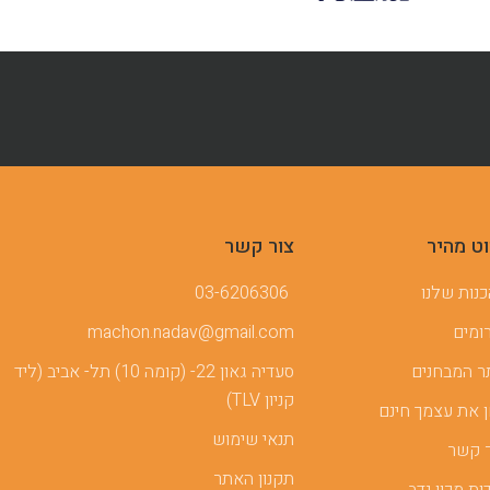
וט מהיר
צור קשר
נות שלנו
03-6206306
ומים
machon.nadav@gmail.com
 המבחנים
סעדיה גאון 22- (קומה 10) תל- אביב (ליד
קניון TLV)
 את עצמך חינם
תנאי שימוש
 קשר
תקנון האתר