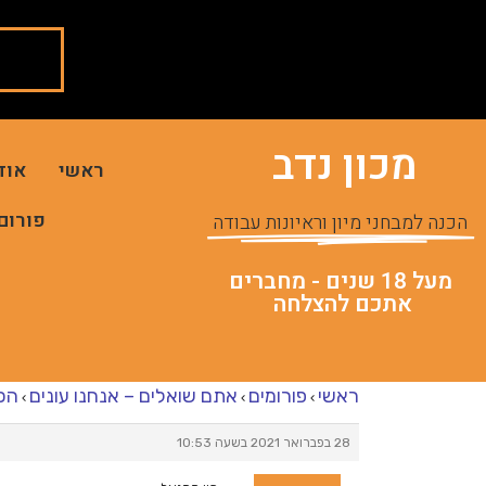
מכון נדב
ראשי
אוד
פורום
הכנה למבחני מיון וראיונות עבודה
מעל 18 שנים - מחברים
אתכם להצלחה
ראשי
פורומים
אתם שואלים – אנחנו עונים
הכנ
›
›
›
28 בפברואר 2021 בשעה 10:53