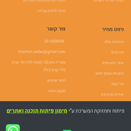
הכנה למרכזי הערכה
הכנה למבחנים פסיכוטכניים
הכנה לראיון עבודה
צור קשר
ניווט מהיר
03-6206306
ההכנות שלנו
machon.nadav@gmail.com
פורומים
סעדיה גאון 22- (קומה 10) תל- אביב
אתר המבחנים
(ליד קניון TLV)
בחן את עצמך חינם
תנאי שימוש
צור קשר
תקנון האתר
אודות מכון נדב
פיתוח ותחזוקת המערכת ע"י
מימון פיתוח תוכנה ואתרים