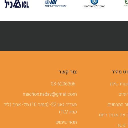
וט מהיר
צור קשר
נות שלנו
03-6206306
ומים
machon.nadav@gmail.com
 המבחנים
סעדיה גאון 22- (קומה 10) תל- אביב (ליד
קניון TLV)
 את עצמך חינם
תנאי שימוש
 קשר