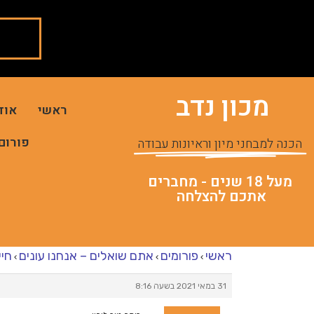
מכון נדב
ראשי
אוד
פורום
הכנה למבחני מיון וראיונות עבודה
מעל 18 שנים - מחברים
אתכם להצלחה
ראשי
פורומים
אתם שואלים – אנחנו עונים
חיי
›
›
›
31 במאי 2021 בשעה 8:16