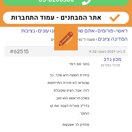
אתר המבחנים - עמוד התחברות
ראשי
פורומים
אתם שואלים – אנחנו עונים
נציבות
›
›
›
המדינה ציונים
›
מענה ל־נציבות המדינה ציונים
#62515
3 ביוני 2021 בשעה 9:32
מכון נדב
בוקר טוב רותי
מנהל בפורום
בחירת השעה היא שלך, כך
שבוודאי לא תהייה התייחסות
לזה, אבל, הציון שקיבלת
בשלב הראשון הוא טוב,
בדר"כ מצליח לעבור את קו
החתך.
מחזיק לך אצבעות.