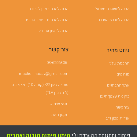
הכנה למשטרת ישראל
הכנה למבחני מיון לעבודה
הכנה למרכזי הערכה
הכנה למבחנים פסיכוטכניים
הכנה לראיון עבודה
צור קשר
ניווט מהיר
03-6206306
ההכנות שלנו
machon.nadav@gmail.com
פורומים
סעדיה גאון 22- (קומה 10) תל- אביב
אתר המבחנים
(ליד קניון TLV)
בחן את עצמך חינם
תנאי שימוש
צור קשר
תקנון האתר
אודות מכון נדב
פיתוח ותחזוקת המערכת ע"י
מימון פיתוח תוכנה ואתרים