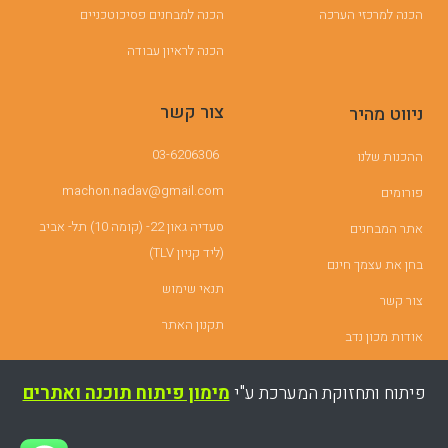
הכנה למרכזי הערכה
הכנה למבחנים פסיכוטכניים
הכנה לראיון עבודה
צור קשר
ניווט מהיר
03-6206306
ההכנות שלנו
machon.nadav@gmail.com
פורומים
סעדיה גאון 22- (קומה 10) תל- אביב
אתר המבחנים
(ליד קניון TLV)
בחן את עצמך חינם
תנאי שימוש
צור קשר
תקנון האתר
אודות מכון נדב
פיתוח ותחזוקת המערכת ע"י
מימון פיתוח תוכנה ואתרים