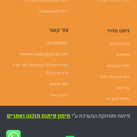
הכנה למרכזי הערכה
הכנה למבחנים פסיכוטכניים
הכנה לראיון עבודה
צור קשר
ניווט מהיר
03-6206306
ההכנות שלנו
machon.nadav@gmail.com
פורומים
סעדיה גאון 22- (קומה 10) תל- אביב
אתר המבחנים
(ליד קניון TLV)
בחן את עצמך חינם
תנאי שימוש
צור קשר
תקנון האתר
אודות מכון נדב
פיתוח ותחזוקת המערכת ע"י
מימון פיתוח תוכנה ואתרים