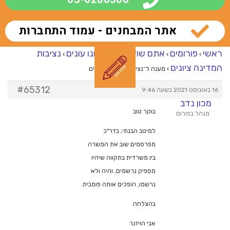
אתר המבחנים - עמוד התחברות
ראשי
פורומים
אתם שואלים – אנחנו עונים
נציבות
›
›
›
המדינה ציונים
›
מענה ל־נציבות המדינה ציונים
#65312
16 באוגוסט 2021 בשעה 9:46
מכון נדב
בוקר טוב
מנהל בפורום
למיטב הבנתי, בדר"כ
מפרסמים שוב את המשרה
בין משרדית בתקווה שיהיו
מספיק נרשמים, והיה ולא
נרשמו, הופכים אותה פומבית.
בהצלחה
אבי הויזנר