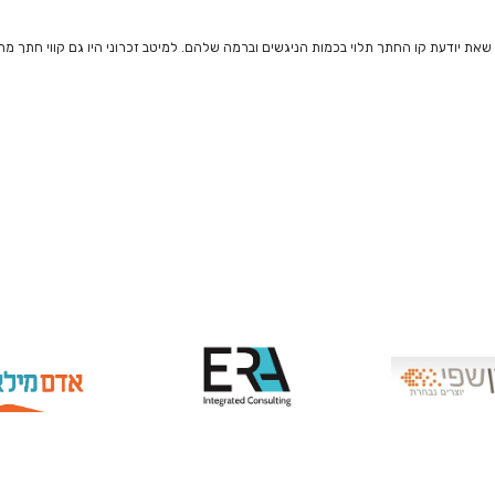
פי שאת יודעת קו החתך תלוי בכמות הניגשים וברמה שלהם. למיטב זכרוני היו גם קווי חתך מת