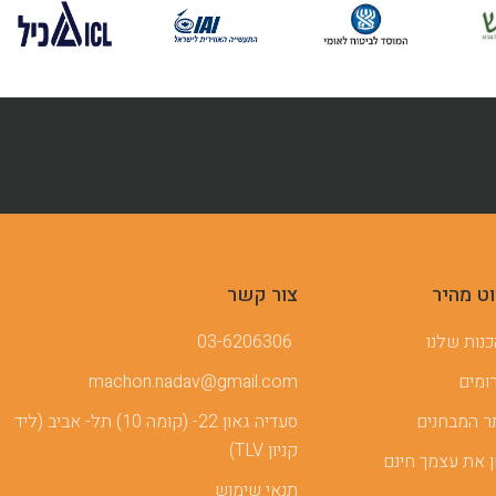
וט מהיר
צור קשר
נות שלנו
03-6206306
ומים
machon.nadav@gmail.com
 המבחנים
סעדיה גאון 22- (קומה 10) תל- אביב (ליד
קניון TLV)
 את עצמך חינם
תנאי שימוש