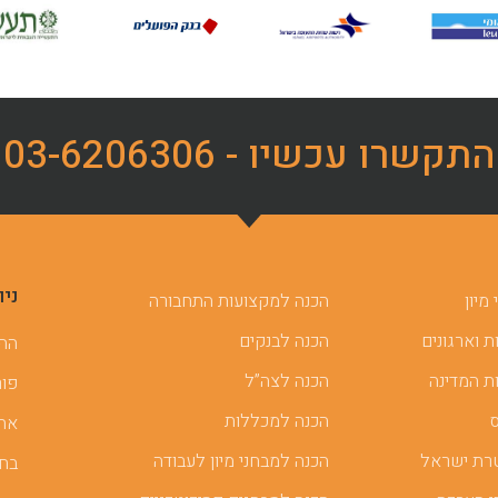
התקשרו עכשיו - 03-6206306
ניו
מיון
הכנה למקצועות התחבורה
 וארגונים
הכנה לבנקים
ההכ
ת המדינה
הכנה לצה”ל
פור
הכנה למכללות
אתר
רת ישראל
הכנה למבחני מיון לעבודה
בחן