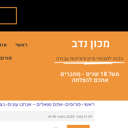
מכון נדב
ראשי
אוד
פורום
הכנה למבחני מיון וראיונות עבודה
מעל 18 שנים - מחברים
אתכם להצלחה
ראשי
פורומים
אתם שואלים – אנחנו עונים
נצי
›
›
›
29 בדצמבר 2022 בשעה 14:18