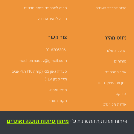
הכנה למרכזי הערכה
הכנה למבחנים פסיכוטכניים
הכנה לראיון עבודה
צור קשר
ניווט מהיר
03-6206306
ההכנות שלנו
machon.nadav@gmail.com
פורומים
סעדיה גאון 22- (קומה 10) תל- אביב
אתר המבחנים
(ליד קניון TLV)
בחן את עצמך חינם
תנאי שימוש
צור קשר
תקנון האתר
אודות מכון נדב
פיתוח ותחזוקת המערכת ע"י
מימון פיתוח תוכנה ואתרים