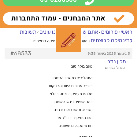
אתר המבחנים - עמוד התחברות
ראשי
פורומים
אתם שואלים – אנחנו עונים
תשובות
›
›
›
לדינמיקה קבוצתית
›
מענה ל־תשובות לדינמיקה קבוצתית
#68533
3 בינואר 2023 בשעה 9:35
מכון נדב
נועם בוקר טוב
מנהל בפורום
התהליכים במשרד הביטחון
בדר"כ ארוכים היות והבדיקות
שלהם מעמיקות ובנוסף תלוי
כמה אנשים ניגשו לאותה
משרה, והאם כולם נבחנו,
מהו התפקיד. בדר"כ עד
חודש מקבלים תשובה.