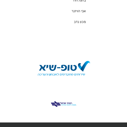
בהצלחה
אבי הויזנר
מכון נדב