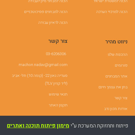
הכנה למשטרת ישראל
הכנה למבחני מיון לעבודה
הכנה למרכזי הערכה
הכנה למבחנים פסיכוטכניים
הכנה לראיון עבודה
צור קשר
ניווט מהיר
03-6206306
ההכנות שלנו
machon.nadav@gmail.com
פורומים
סעדיה גאון 22- (קומה 10) תל- אביב
אתר המבחנים
(ליד קניון TLV)
בחן את עצמך חינם
תנאי שימוש
צור קשר
תקנון האתר
אודות מכון נדב
פיתוח ותחזוקת המערכת ע"י
מימון פיתוח תוכנה ואתרים