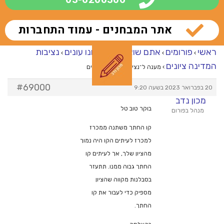
אתר המבחנים - עמוד התחברות
ראשי
פורומים
אתם שואלים – אנחנו עונים
נציבות
›
›
›
המדינה ציונים
›
מענה ל־נציבות המדינה ציונים
#69000
20 בפברואר 2023 בשעה 9:20
מכון נדב
בוקר טוב טל
מנהל בפורום
קו החתך משתנה ממכרז
למכרז לעיתים הקו היה נמוך
מהציון שלך, אך לעיתים קו
החתך גבוה ממנו. תתעזר
בסבלנות מקווה שהציון
מספיק כדי לעבור את קו
החתך.