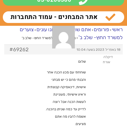
אתר המבחנים - עמוד התחברות
ראשי
פורומים
אתם שואלים – אנחנו עונים
צוערים
›
›
›
למשרד החוץ- שלב ב'
›
מענה ל־צוערים למשרד החוץ- שלב ב'
#69262
18 באפריל 2023 בשעה 10:04
דיקלה
שלום
אורח
שוחחתי עם מכון הכנה אחר
והבנתי מהם כי יש מבחני
אישיות, דינאמיקה קבוצתית
וראיון אישיותי, מעוניינת
לעשות הכנה אבל רוצה
לדייק עד כמה שניתן בהכנה.
אשמח להבין מה אתם
מציעים.