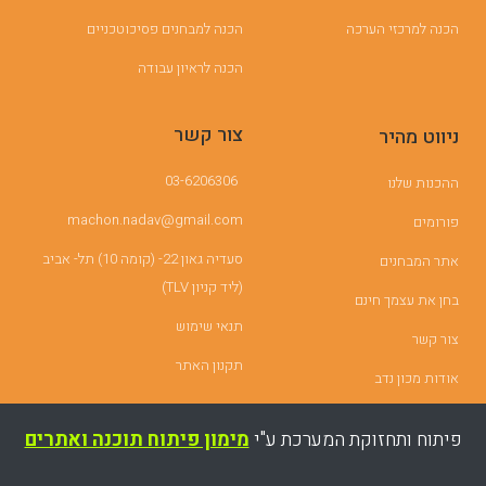
הכנה למרכזי הערכה
הכנה למבחנים פסיכוטכניים
הכנה לראיון עבודה
צור קשר
ניווט מהיר
03-6206306
ההכנות שלנו
machon.nadav@gmail.com
פורומים
סעדיה גאון 22- (קומה 10) תל- אביב
אתר המבחנים
(ליד קניון TLV)
בחן את עצמך חינם
תנאי שימוש
צור קשר
תקנון האתר
אודות מכון נדב
פיתוח ותחזוקת המערכת ע"י
מימון פיתוח תוכנה ואתרים