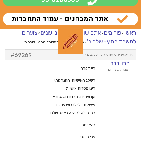
אתר המבחנים - עמוד התחברות
ראשי
פורומים
אתם שואלים – אנחנו עונים
צוערים
›
›
›
למשרד החוץ- שלב ב'
›
מענה ל־צוערים למשרד החוץ- שלב ב'
#69269
19 באפריל 2023 בשעה 14:45
מכון נדב
היי דקלה
מנהל בפורום
השלב האישיותי התנהגותי
הינו מטלות אישיות
וקבוצתיות, הצגת נושא, וראיון
אישי, תוכלי לרכוש ערכת
הכנה לשלב הזה באתר שלנו.
בהצלחה
אבי הויזנר