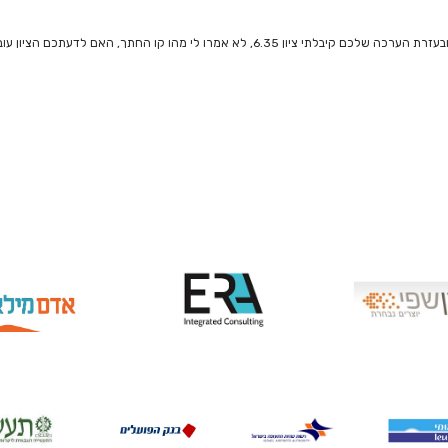
לי מהו קו החתך, האם לדעתכם הציון עובר ? למה לא קיבלתי את קו החתך?