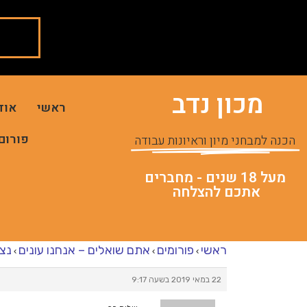
מכון נדב
ראשי
אוד
פורום
הכנה למבחני מיון וראיונות עבודה
מעל 18 שנים - מחברים
אתכם להצלחה
ראשי
פורומים
אתם שואלים – אנחנו עונים
נצי
›
›
›
22 במאי 2019 בשעה 9:17