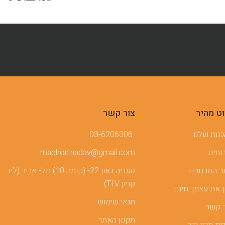
וט מהיר
צור קשר
נות שלנו
03-6206306
ומים
machon.nadav@gmail.com
 המבחנים
סעדיה גאון 22- (קומה 10) תל- אביב (ליד
קניון TLV)
 את עצמך חינם
תנאי שימוש
 קשר
תקנון האתר