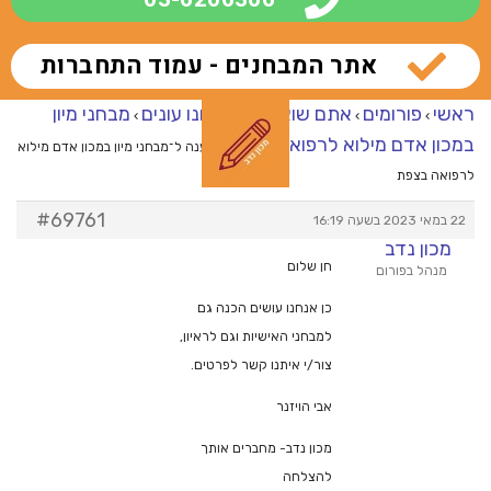
אתר המבחנים - עמוד התחברות
ראשי
פורומים
אתם שואלים – אנחנו עונים
מבחני מיון
›
›
›
במכון אדם מילוא לרפואה בצפת
›
מענה ל־מבחני מיון במכון אדם מילוא
לרפואה בצפת
#69761
22 במאי 2023 בשעה 16:19
מכון נדב
חן שלום
מנהל בפורום
כן אנחנו עושים הכנה גם
למבחני האישיות וגם לראיון,
צור/י איתנו קשר לפרטים.
אבי הויזנר
מכון נדב- מחברים אותך
להצלחה