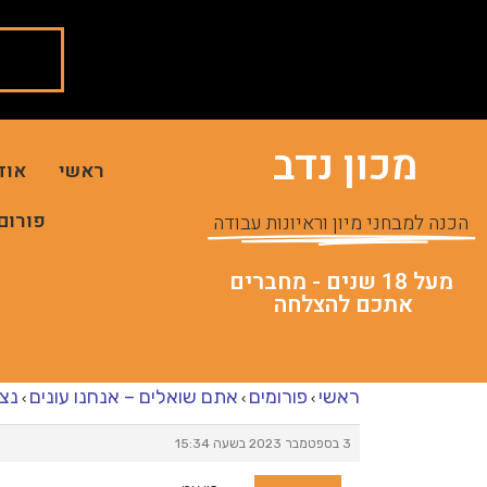
מכון נדב
ראשי
אוד
פורום
הכנה למבחני מיון וראיונות עבודה
מעל 18 שנים - מחברים
אתכם להצלחה
ראשי
פורומים
אתם שואלים – אנחנו עונים
נצי
›
›
›
3 בספטמבר 2023 בשעה 15:34