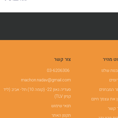
וט מהיר
צור קשר
נות שלנו
03-6206306
ומים
machon.nadav@gmail.com
 המבחנים
סעדיה גאון 22- (קומה 10) תל- אביב (ליד
קניון TLV)
 את עצמך חינם
תנאי שימוש
 קשר
תקנון האתר