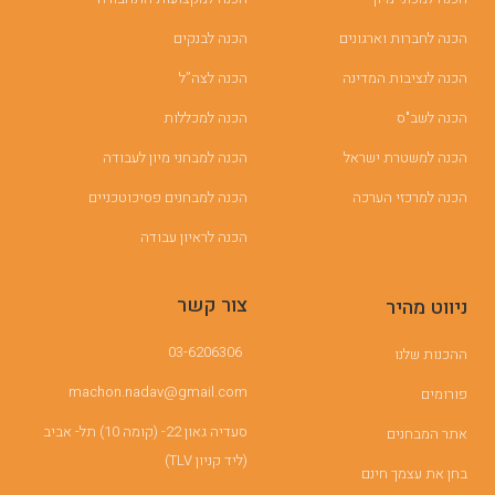
הכנה לחברות וארגונים
הכנה לבנקים
הכנה לנציבות המדינה
הכנה לצה”ל
הכנה לשב"ס
הכנה למכללות
הכנה למשטרת ישראל
הכנה למבחני מיון לעבודה
הכנה למרכזי הערכה
הכנה למבחנים פסיכוטכניים
הכנה לראיון עבודה
צור קשר
ניווט מהיר
03-6206306
ההכנות שלנו
machon.nadav@gmail.com
פורומים
סעדיה גאון 22- (קומה 10) תל- אביב
אתר המבחנים
(ליד קניון TLV)
בחן את עצמך חינם