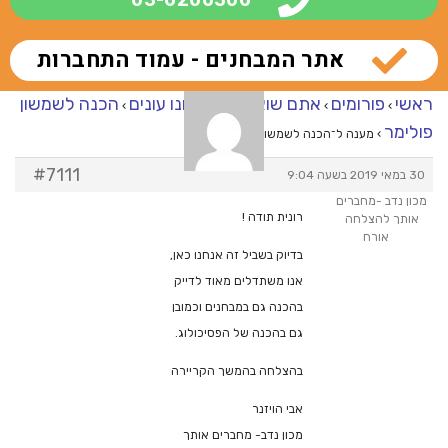
אתר המבחנים - עמוד התחברות
ראשי
פורומים
אתם שואלים – אנחנו עונים
הכנה לשמשון
›
›
›
פולימר
›
מענה ל־הכנה לשמשון פולימר
#7111
30 במאי 2019 בשעה 9:04
מכון נדב -מחברים
רונית תודה !
אותך להצלחה
אורח
בדיוק בשביל זה אנחנו כאן,
אנו משתדלים מאוד לדייק
בהכנה גם במבחנים וכמובן
גם בהכנה של הפסיכולוג.
בהצלחה בהמשך הקריירה
אבי הויזנר
מכון נדב- מחברים אותך