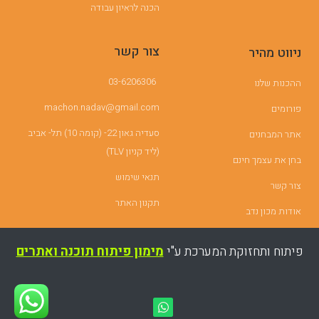
הכנה לראיון עבודה
צור קשר
ניווט מהיר
03-6206306
ההכנות שלנו
machon.nadav@gmail.com
פורומים
סעדיה גאון 22- (קומה 10) תל- אביב
אתר המבחנים
(ליד קניון TLV)
בחן את עצמך חינם
תנאי שימוש
צור קשר
תקנון האתר
אודות מכון נדב
פיתוח ותחזוקת המערכת ע"י
מימון פיתוח תוכנה ואתרים