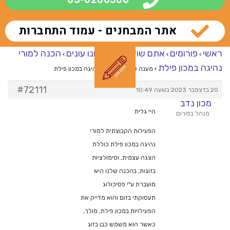
אתר המבחנים - עמוד התחברות
ראשי
פורומים
אתם שואלים – אנחנו עונים
הכנה למורי
›
›
›
נהיגה במכון פילת
›
מענה ל־הכנה למורי נהיגה במכון פילת
#72111
20 בדצמבר 2023 בשעה 10:49
מכון נדב
היי גלית
מנהל בפורום
הפעילות הקבוצתית למורי
נהיגה במכון פילת כוללת
הצגה עצמית, וסימולציות
בזוגות, בהכנה שלנו היא
מועברת ע"י פסיכולוג
תעסוקתי בזום והוא מדייק את
הפעילויות במכון פילת, מולך,
כאשר הוא משמש כבן בזוג