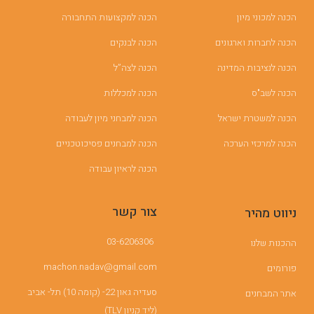
הכנה למכוני מיון
הכנה למקצועות התחבורה
הכנה לחברות וארגונים
הכנה לבנקים
הכנה לנציבות המדינה
הכנה לצה”ל
הכנה לשב"ס
הכנה למכללות
הכנה למשטרת ישראל
הכנה למבחני מיון לעבודה
הכנה למרכזי הערכה
הכנה למבחנים פסיכוטכניים
הכנה לראיון עבודה
צור קשר
ניווט מהיר
03-6206306
ההכנות שלנו
machon.nadav@gmail.com
פורומים
סעדיה גאון 22- (קומה 10) תל- אביב
אתר המבחנים
(ליד קניון TLV)