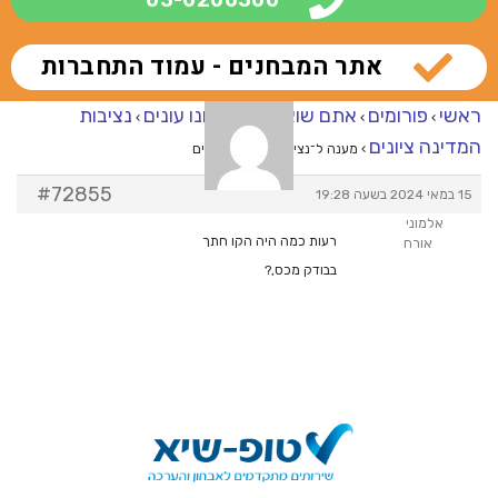
אתר המבחנים - עמוד התחברות
ראשי
פורומים
אתם שואלים – אנחנו עונים
נציבות
›
›
›
המדינה ציונים
›
מענה ל־נציבות המדינה ציונים
#72855
15 במאי 2024 בשעה 19:28
אלמוני
רעות כמה היה הקו חתך
אורח
בבודק מכס,?