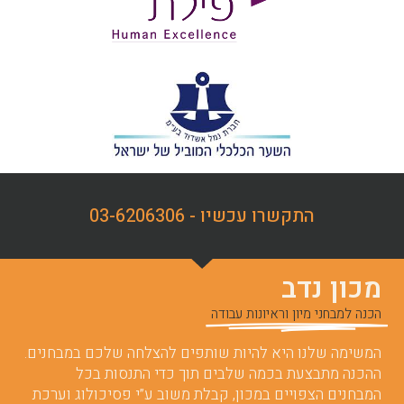
התקשרו עכשיו - 03-6206306
מכון נדב
הכנה למבחני מיון וראיונות עבודה
המשימה שלנו היא להיות שותפים להצלחה שלכם במבחנים.
ההכנה מתבצעת בכמה שלבים תוך כדי התנסות בכל
המבחנים הצפויים במכון, קבלת משוב ע”י פסיכולוג וערכת