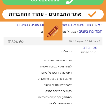
אתר המבחנים - עמוד התחברות
ראשי
פורומים
אתם שואלים – אנחנו עונים
נציבות
›
›
›
המדינה ציונים
›
מענה ל־נציבות המדינה ציונים
#73696
8 ביולי 2024 בשעה 10:44
מכון נדב
גל שלום
מנהל בפורום
מבחן אישיותי התנהגותי
לאחר מילוי מבחני האישיות
הפסיכולוג רושם על פיהם
ציונים לגבי כל מיני פרמטרים
אישיותיים (תוכלי לראות
בקישור המצורף בחלק
התחתון) וכך נעשה גם בראיון
האישי והסימולציות.