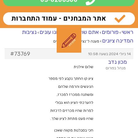
אתר המבחנים - עמוד התחברות
ראשי
פורומים
אתם שואלים – אנחנו עונים
נציבות
›
›
›
המדינה ציונים
›
מענה ל־נציבות המדינה ציונים
#73769
14 ביולי 2024 בשעה 10:58
מכון נדב
שלום אילנית
מנהל בפורום
ציון קו החתך נקבע לפי מספר
הניגשים והרמה שלהם
ומשתנה ממכרז למכרז,
להערכתי הציון הוא גבולי
למרות שהיו מכרזים לרכזות
שהיו מעט מתחת לציון שלך.
חכי בסבלנות מקווה שאכן