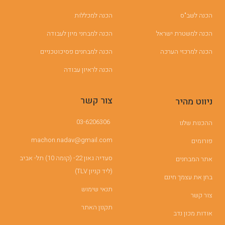
הכנה לשב"ס
הכנה למכללות
הכנה למשטרת ישראל
הכנה למבחני מיון לעבודה
הכנה למרכזי הערכה
הכנה למבחנים פסיכוטכניים
הכנה לראיון עבודה
צור קשר
ניווט מהיר
03-6206306
ההכנות שלנו
machon.nadav@gmail.com
פורומים
סעדיה גאון 22- (קומה 10) תל- אביב
אתר המבחנים
(ליד קניון TLV)
בחן את עצמך חינם
תנאי שימוש
צור קשר
תקנון האתר
אודות מכון נדב