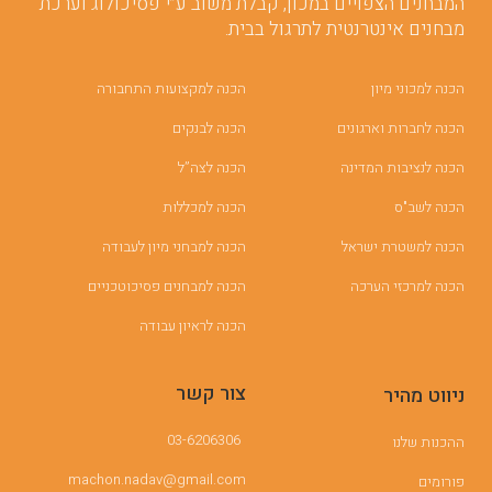
המבחנים הצפויים במכון, קבלת משוב ע”י פסיכולוג וערכת
מבחנים אינטרנטית לתרגול בבית.
הכנה למכוני מיון
הכנה למקצועות התחבורה
הכנה לחברות וארגונים
הכנה לבנקים
הכנה לנציבות המדינה
הכנה לצה”ל
הכנה לשב"ס
הכנה למכללות
הכנה למשטרת ישראל
הכנה למבחני מיון לעבודה
הכנה למרכזי הערכה
הכנה למבחנים פסיכוטכניים
הכנה לראיון עבודה
צור קשר
ניווט מהיר
03-6206306
ההכנות שלנו
machon.nadav@gmail.com
פורומים