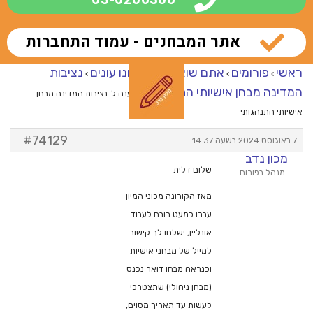
אתר המבחנים - עמוד התחברות
ראשי
פורומים
אתם שואלים – אנחנו עונים
נציבות
›
›
›
המדינה מבחן אישיותי התנהגותי
›
מענה ל־נציבות המדינה מבחן
אישיותי התנהגותי
#74129
7 באוגוסט 2024 בשעה 14:37
מכון נדב
שלום דלית
מנהל בפורום
מאז הקורונה מכוני המיון
עברו כמעט רובם לעבוד
אונליין, ישלחו לך קישור
למייל של מבחני אישיות
וכנראה מבחן דואר נכנס
(מבחן ניהולי) שתצטרכי
לעשות עד תאריך מסוים,