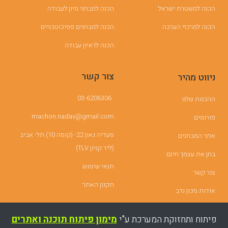
הכנה למשטרת ישראל
הכנה למבחני מיון לעבודה
הכנה למרכזי הערכה
הכנה למבחנים פסיכוטכניים
הכנה לראיון עבודה
צור קשר
ניווט מהיר
03-6206306
ההכנות שלנו
machon.nadav@gmail.com
פורומים
סעדיה גאון 22- (קומה 10) תל- אביב
אתר המבחנים
(ליד קניון TLV)
בחן את עצמך חינם
תנאי שימוש
צור קשר
תקנון האתר
אודות מכון נדב
פיתוח ותחזוקת המערכת ע"י
מימון פיתוח תוכנה ואתרים