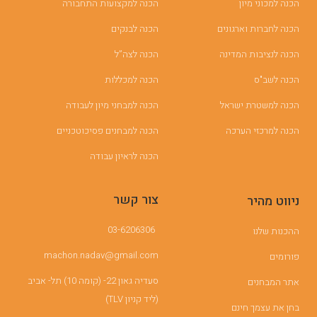
הכנה למכוני מיון
הכנה למקצועות התחבורה
הכנה לחברות וארגונים
הכנה לבנקים
הכנה לנציבות המדינה
הכנה לצה”ל
הכנה לשב"ס
הכנה למכללות
הכנה למשטרת ישראל
הכנה למבחני מיון לעבודה
הכנה למרכזי הערכה
הכנה למבחנים פסיכוטכניים
הכנה לראיון עבודה
צור קשר
ניווט מהיר
03-6206306
ההכנות שלנו
machon.nadav@gmail.com
פורומים
סעדיה גאון 22- (קומה 10) תל- אביב
אתר המבחנים
(ליד קניון TLV)
בחן את עצמך חינם