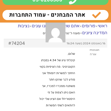
אתר המבחנים - עמוד התחברות
ראשי
פורומים
אתם שואלים – אנחנו עונים
נציבות
›
›
›
המדינה ציונים
›
מענה ל־נציבות המדינה ציונים
#74204
16 באוגוסט 2024 בשעה 16:24
mosan
שלום,
אורח
קיבלתי ציון של 4.34 במבחן
הקוגניטיבי. מה הציפיות בקווי
החתך למשרות דומות? אני
מודע לכך שהקו חתך
משתנה ממכרז למכרז, אך
האם ניתן לצפות על פי
היסטוריה? אם הציון שלי יכול
להתאים לשתי המשרות