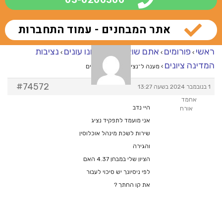
אתר המבחנים - עמוד התחברות
ראשי
פורומים
אתם שואלים – אנחנו עונים
נציבות
›
›
›
המדינה ציונים
›
מענה ל־נציבות המדינה ציונים
#74572
1 בנובמבר 2024 בשעה 13:27
אחמד
היי נדב
אורח
אני מועמד לתפקיד נציג
שירות לשכת מינהל אוכלוסין
והגירה
הציון שלי במבחן 4.37 האם
לפי ניסיונך יש סיכוי לעבור
את קו החתך ?