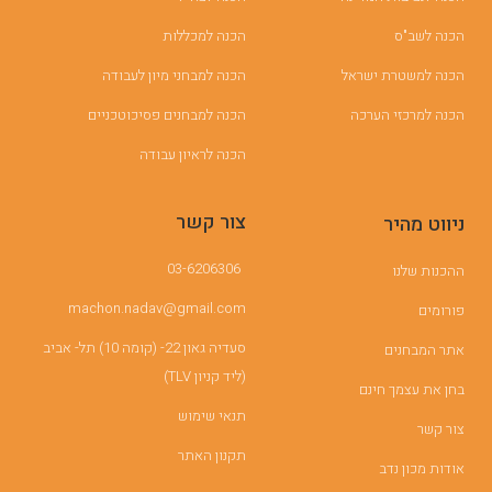
הכנה לשב"ס
הכנה למכללות
הכנה למשטרת ישראל
הכנה למבחני מיון לעבודה
הכנה למרכזי הערכה
הכנה למבחנים פסיכוטכניים
הכנה לראיון עבודה
צור קשר
ניווט מהיר
03-6206306
ההכנות שלנו
machon.nadav@gmail.com
פורומים
סעדיה גאון 22- (קומה 10) תל- אביב
אתר המבחנים
(ליד קניון TLV)
בחן את עצמך חינם
תנאי שימוש
צור קשר
תקנון האתר
אודות מכון נדב