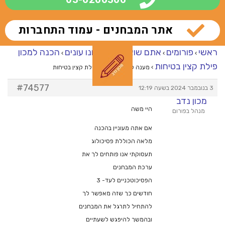
אתר המבחנים - עמוד התחברות
ראשי
פורומים
אתם שואלים – אנחנו עונים
הכנה למכון
›
›
›
פילת קצין בטיחות
›
מענה ל־הכנה למכון פילת קצין בטיחות
#74577
3 בנובמבר 2024 בשעה 12:19
מכון נדב
היי משה
מנהל בפורום
אם אתה מעוניין בהכנה
מלאה הכוללת פסיכולוג
תעסוקתי אנו פותחים לך את
ערכת המבחנים
הפסיכוטכניים לעד- 3
חודשים כך שזה מאפשר לך
להתחיל לתרגל את המבחנים
ובהמשך להיפגש לשעתיים