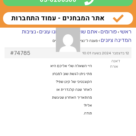
אתר המבחנים - עמוד התחברות
ראשי
פורומים
אתם שואלים – אנחנו עונים
נציבות
›
›
›
המדינה ציונים
›
מענה ל־נציבות המדינה ציונים
#74785
12 בדצמבר 2024 בשעה 10:01
ז'אנה
היי השאלה שלי אליכם היא
אורח
מתי ניתן לגשת שוב למבחן
הקוגנטיבי של קינן שפי?
לאחר שנה קלנדרית או
מהתאריך האחרון שניגשת
אליו?
תודה.