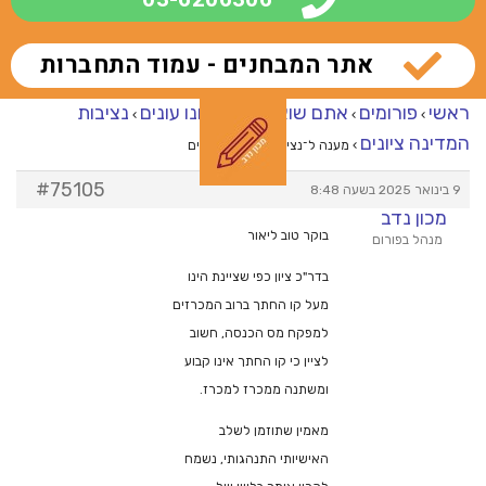
אתר המבחנים - עמוד התחברות
ראשי
פורומים
אתם שואלים – אנחנו עונים
נציבות
›
›
›
המדינה ציונים
›
מענה ל־נציבות המדינה ציונים
#75105
9 בינואר 2025 בשעה 8:48
מכון נדב
בוקר טוב ליאור
מנהל בפורום
בדר"כ ציון כפי שציינת הינו
מעל קו החתך ברוב המכרזים
למפקח מס הכנסה, חשוב
לציין כי קו החתך אינו קבוע
ומשתנה ממכרז למכרז.
מאמין שתוזמן לשלב
האישיותי התנהגותי, נשמח