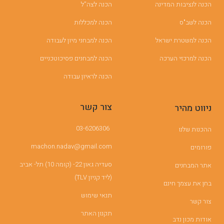
הכנה לנציבות המדינה
הכנה לצה”ל
הכנה לשב"ס
הכנה למכללות
הכנה למשטרת ישראל
הכנה למבחני מיון לעבודה
הכנה למרכזי הערכה
הכנה למבחנים פסיכוטכניים
הכנה לראיון עבודה
צור קשר
ניווט מהיר
03-6206306
ההכנות שלנו
machon.nadav@gmail.com
פורומים
סעדיה גאון 22- (קומה 10) תל- אביב
אתר המבחנים
(ליד קניון TLV)
בחן את עצמך חינם
תנאי שימוש
צור קשר
תקנון האתר
אודות מכון נדב