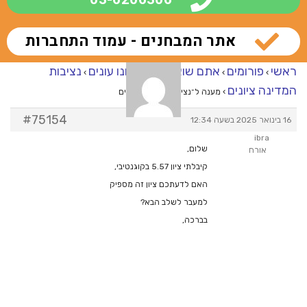
אתר המבחנים - עמוד התחברות
ראשי
פורומים
אתם שואלים – אנחנו עונים
נציבות
›
›
›
המדינה ציונים
›
מענה ל־נציבות המדינה ציונים
#75154
16 בינואר 2025 בשעה 12:34
ibra
שלום,
אורח
קיבלתי ציון 5.57 בקוגנטיבי,
האם לדעתכם ציון זה מספיק
למעבר לשלב הבא?
בברכה,