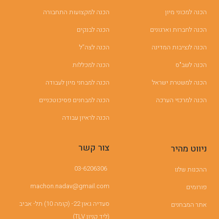
הכנה למכוני מיון
הכנה למקצועות התחבורה
הכנה לחברות וארגונים
הכנה לבנקים
הכנה לנציבות המדינה
הכנה לצה”ל
הכנה לשב"ס
הכנה למכללות
הכנה למשטרת ישראל
הכנה למבחני מיון לעבודה
הכנה למרכזי הערכה
הכנה למבחנים פסיכוטכניים
הכנה לראיון עבודה
צור קשר
ניווט מהיר
03-6206306
ההכנות שלנו
machon.nadav@gmail.com
פורומים
סעדיה גאון 22- (קומה 10) תל- אביב
אתר המבחנים
(ליד קניון TLV)