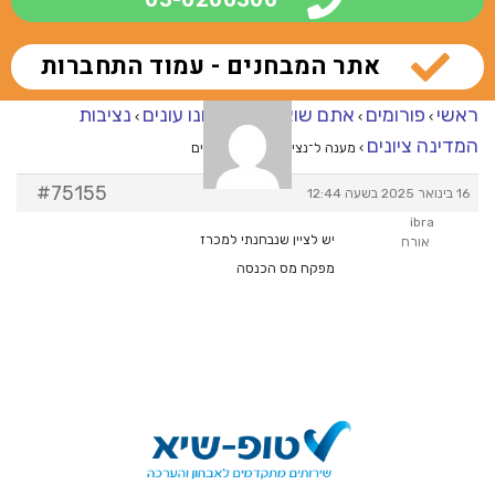
אתר המבחנים - עמוד התחברות
ראשי
פורומים
אתם שואלים – אנחנו עונים
נציבות
›
›
›
המדינה ציונים
›
מענה ל־נציבות המדינה ציונים
#75155
16 בינואר 2025 בשעה 12:44
ibra
יש לציין שנבחנתי למכרז
אורח
מפקח מס הכנסה