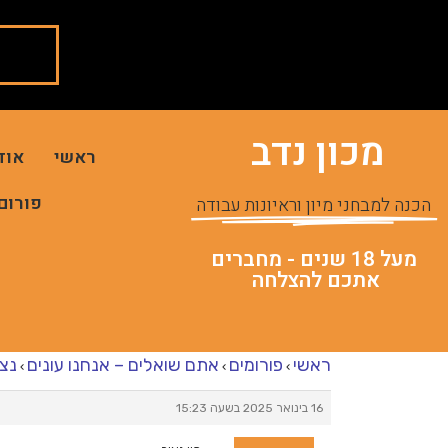
מכון נדב
ראשי
אוד
פורום
הכנה למבחני מיון וראיונות עבודה
מעל 18 שנים - מחברים
אתכם להצלחה
ראשי
פורומים
אתם שואלים – אנחנו עונים
נצי
›
›
›
16 בינואר 2025 בשעה 15:23