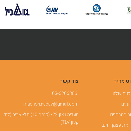
וט מהיר
צור קשר
נות שלנו
03-6206306
ומים
machon.nadav@gmail.com
 המבחנים
סעדיה גאון 22- (קומה 10) תל- אביב (ליד
קניון TLV)
 את עצמך חינם