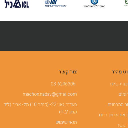
וט מהיר
צור קשר
נות שלנו
03-6206306
ומים
machon.nadav@gmail.com
 המבחנים
סעדיה גאון 22- (קומה 10) תל- אביב (ליד
קניון TLV)
 את עצמך חינם
תנאי שימוש
 קשר