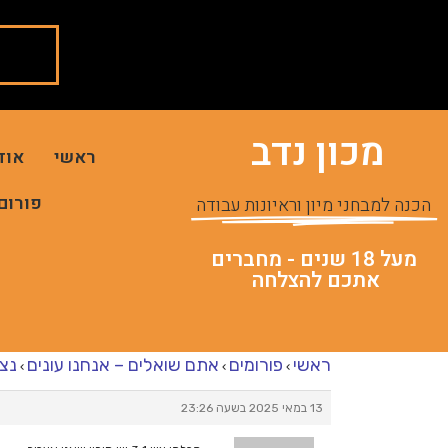
מכון נדב
ראשי
אוד
פורום
הכנה למבחני מיון וראיונות עבודה
מעל 18 שנים - מחברים
אתכם להצלחה
ראשי
פורומים
אתם שואלים – אנחנו עונים
נצי
›
›
›
13 במאי 2025 בשעה 23:26