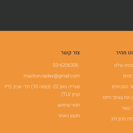
וט מהיר
צור קשר
נות שלנו
03-6206306
ומים
machon.nadav@gmail.com
 המבחנים
סעדיה גאון 22- (קומה 10) תל- אביב (ליד
קניון TLV)
 את עצמך חינם
תנאי שימוש
 קשר
תקנון האתר
ות מכון נדב