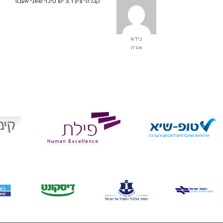
קבלתי ציון 3.1 יש סיכוי שאני אעבור
נידא
אורח