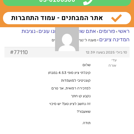
אתר המבחנים - עמוד התחברות
ראשי
פורומים
אתם שואלים – אנחנו עונים
נציבות
›
›
›
המדינה ציונים
›
מענה ל־נציבות המדינה ציונים
#77110
10 ביולי 2025 בשעה 12:39
עדי
שלום
אורח
קיבלתי ציון סופי 4.53 במבחן
קוגניטיבי למועמדות
למזכירה רפואית, אך טרם
נקבע קו חתך
זה נחשב לציון טוב? יש סיכוי
שאעבור?
תודה.