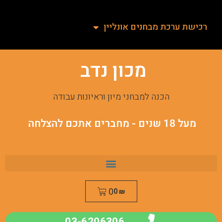
רכישת ערכת מבחנים אונליין
מכון נדב
הכנה למבחני מיון וראיונות עבודה
מעל 18 שנים - מחברים אתכם להצלחה
0
0
₪
03-6206306