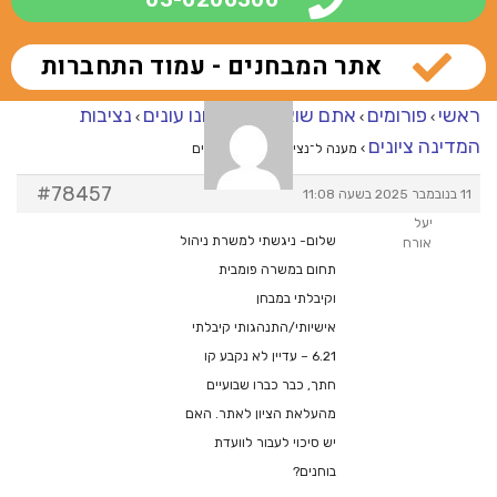
אתר המבחנים - עמוד התחברות
ראשי
פורומים
אתם שואלים – אנחנו עונים
נציבות
›
›
›
המדינה ציונים
›
מענה ל־נציבות המדינה ציונים
#78457
11 בנובמבר 2025 בשעה 11:08
יעל
שלום- ניגשתי למשרת ניהול
אורח
תחום במשרה פומבית
וקיבלתי במבחן
אישיותי/התנהגותי קיבלתי
6.21 – עדיין לא נקבע קו
חתך, כבר כברו שבועיים
מהעלאת הציון לאתר. האם
יש סיכוי לעבור לוועדת
בוחנים?