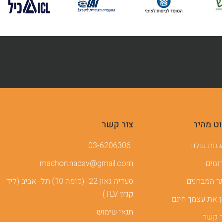
וט מהיר
צור קשר
נות שלנו
03-6206306
ומים
machon.nadav@gmail.com
 המבחנים
סעדיה גאון 22- (קומה 10) תל- אביב (ליד
קניון TLV)
 את עצמך חינם
תנאי שימוש
 קשר