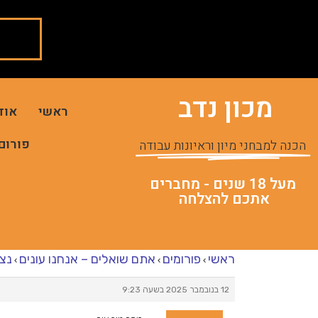
מכון נדב
ראשי
אוד
פורום
הכנה למבחני מיון וראיונות עבודה
מעל 18 שנים - מחברים
אתכם להצלחה
ראשי
פורומים
אתם שואלים – אנחנו עונים
נצי
›
›
›
12 בנובמבר 2025 בשעה 9:23