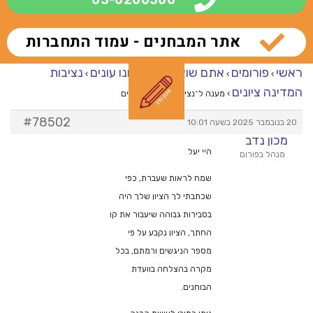
אתר המבחנים - עמוד התחברות
ראשי
פורומים
אתם שואלים – אנחנו עונים
נציבות
›
›
›
המדינה ציונים
›
מענה ל־נציבות המדינה ציונים
#78502
20 בנובמבר 2025 בשעה 10:01
מכון נדב
היי יעל
מנהל בפורום
שמח לראות שעברת, כפי
שכתבתי לך הציון שלך היה
בסבירות גבוהה שיעבור את קו
החתך, הציון נקבע על פי
מספר הניגשים ורמתם, בכל
מקרה בהצלחה בוועדת
הבוחנים.