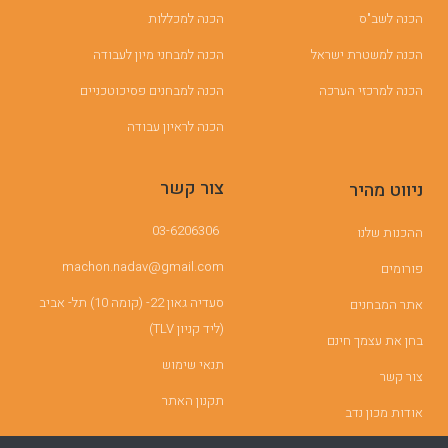
הכנה לשב"ס
הכנה למכללות
הכנה למשטרת ישראל
הכנה למבחני מיון לעבודה
הכנה למרכזי הערכה
הכנה למבחנים פסיכוטכניים
הכנה לראיון עבודה
צור קשר
ניווט מהיר
03-6206306
ההכנות שלנו
machon.nadav@gmail.com
פורומים
סעדיה גאון 22- (קומה 10) תל- אביב
אתר המבחנים
(ליד קניון TLV)
בחן את עצמך חינם
תנאי שימוש
צור קשר
תקנון האתר
אודות מכון נדב