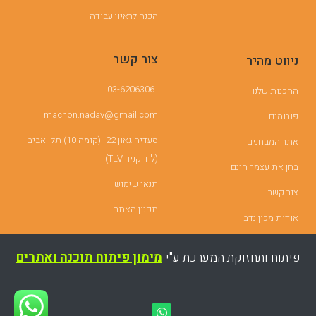
הכנה לראיון עבודה
צור קשר
ניווט מהיר
03-6206306
ההכנות שלנו
machon.nadav@gmail.com
פורומים
סעדיה גאון 22- (קומה 10) תל- אביב
אתר המבחנים
(ליד קניון TLV)
בחן את עצמך חינם
תנאי שימוש
צור קשר
תקנון האתר
אודות מכון נדב
פיתוח ותחזוקת המערכת ע"י
מימון פיתוח תוכנה ואתרים