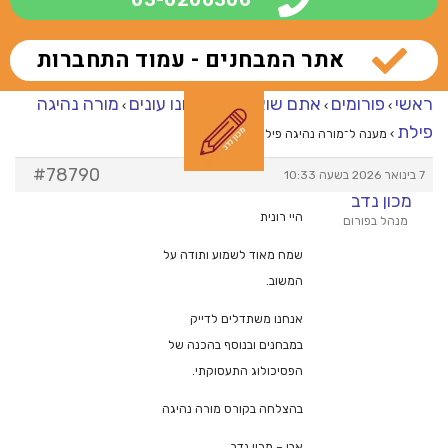
אתר המבחנים - עמוד התחברות
ראשי
פורומים
אתם שואלים – אנחנו עונים
מורה נהיגה
›
›
›
פילת
›
מענה ל־מורה נהיגה פילת
#78790
7 בינואר 2026 בשעה 10:33
מכון נדב
היי רונית
מנהל בפורום
שמח מאוד לשמוע ותודה על
המשוב.
אנחנו משתדלים לדייק
במבחנים ובנוסף בהכנה של
הפסיכולוג התעסוקתי.
בהצלחה בקורס מורה נהיגה
אבי – מכון נדב