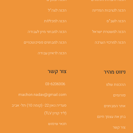
הכנה לנציבות המדינה
הכנה לצה”ל
הכנה לשב"ס
הכנה למכללות
הכנה למשטרת ישראל
הכנה למבחני מיון לעבודה
הכנה למרכזי הערכה
הכנה למבחנים פסיכוטכניים
הכנה לראיון עבודה
צור קשר
ניווט מהיר
03-6206306
ההכנות שלנו
machon.nadav@gmail.com
פורומים
סעדיה גאון 22- (קומה 10) תל- אביב
אתר המבחנים
(ליד קניון TLV)
בחן את עצמך חינם
תנאי שימוש
צור קשר