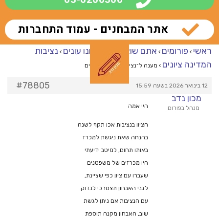
אתר המבחנים - עמוד התחברות
ראשי
פורומים
אתם שואלים – אנחנו עונים
נציבות
›
›
›
המדינה ציונים
›
מענה ל־נציבות המדינה ציונים
#78805
12 בינואר 2026 בשעה 15:59
מכון נדב
היי אמה
מנהל בפורום
הציון בנציבות אכן תקף לשנה
בהנחה שאת ניגשת למכרז
באותו תחום, למיטב ידיעתי
היו מכרזים של משפטנים
שעברו עם ציון כפי שציינת,
לגבי האבחון תצטרכי לבדוק
עם הנציבות אם ניתן לגשת
שוב, האבחון מקנה תוספת