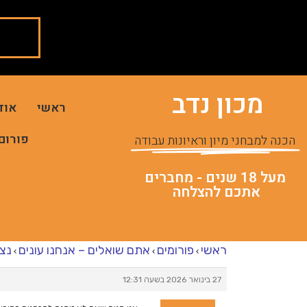
מכון נדב
ראשי
אוד
פורום
הכנה למבחני מיון וראיונות עבודה
מעל 18 שנים - מחברים
אתכם להצלחה
ראשי
פורומים
אתם שואלים – אנחנו עונים
נצי
›
›
›
27 בינואר 2026 בשעה 12:31