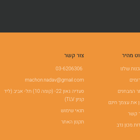
וט מהיר
צור קשר
נות שלנו
03-6206306
ומים
machon.nadav@gmail.com
 המבחנים
סעדיה גאון 22- (קומה 10) תל- אביב (ליד
קניון TLV)
 את עצמך חינם
תנאי שימוש
 קשר
תקנון האתר
ות מכון נדב