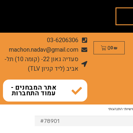
03-6206306
0
machon.nadav@gmail.com
0
₪
סעדיה גאון 22- (קומה 10) תל-
אביב (ליד קניון TLV)
אתר המבחנים -
עמוד התחברות
שיותי התנהגותי
#78901