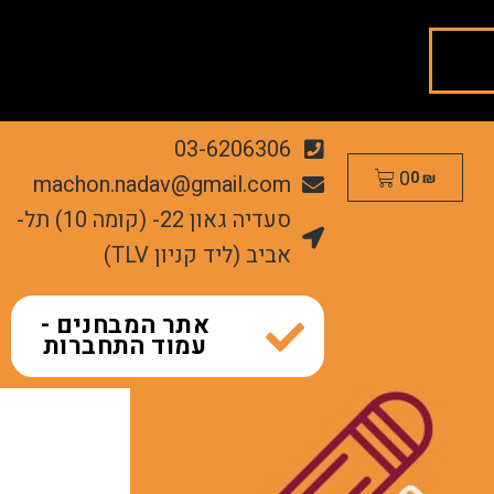
03-6206306
0
machon.nadav@gmail.com
0
₪
סעדיה גאון 22- (קומה 10) תל-
אביב (ליד קניון TLV)
אתר המבחנים -
עמוד התחברות