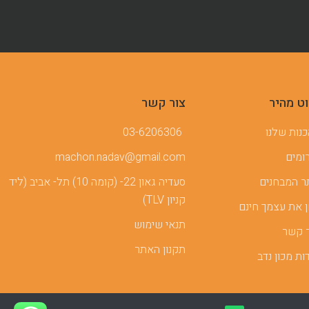
וט מהיר
צור קשר
נות שלנו
03-6206306
ומים
machon.nadav@gmail.com
 המבחנים
סעדיה גאון 22- (קומה 10) תל- אביב (ליד
קניון TLV)
 את עצמך חינם
תנאי שימוש
 קשר
תקנון האתר
ות מכון נדב