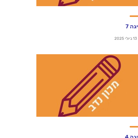
גה 7
13 ביולי 2025
גה 4