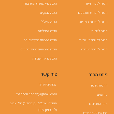
הכנה למכוני מיון
הכנה למקצועות התחבורה
הכנה לחברות וארגונים
הכנה לבנקים
הכנה לנציבות המדינה
הכנה לצה”ל
הכנה לשב"ס
הכנה למכללות
הכנה למשטרת ישראל
הכנה למבחני מיון לעבודה
הכנה למרכזי הערכה
הכנה למבחנים פסיכוטכניים
הכנה לראיון עבודה
צור קשר
ניווט מהיר
03-6206306
ההכנות שלנו
machon.nadav@gmail.com
פורומים
סעדיה גאון 22- (קומה 10) תל- אביב
אתר המבחנים
(ליד קניון TLV)
בחן את עצמך חינם