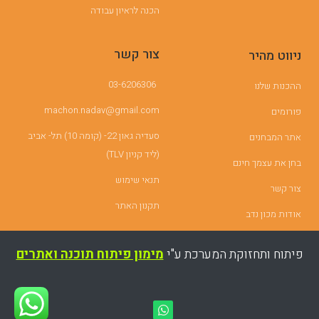
הכנה לראיון עבודה
צור קשר
ניווט מהיר
03-6206306
ההכנות שלנו
machon.nadav@gmail.com
פורומים
סעדיה גאון 22- (קומה 10) תל- אביב
אתר המבחנים
(ליד קניון TLV)
בחן את עצמך חינם
תנאי שימוש
צור קשר
תקנון האתר
אודות מכון נדב
פיתוח ותחזוקת המערכת ע"י
מימון פיתוח תוכנה ואתרים