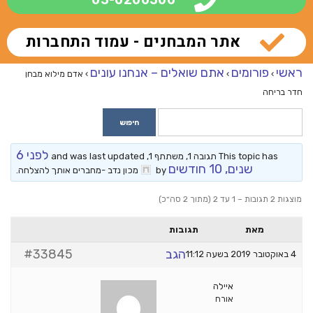
אתר המבחנים - עמוד התחברות
ראשי
פורומים
אתם שואלים – אנחנו עונים
›
›
›
אדם מילוא מבחן
חדר בריחה
לפני 6
This topic has תגובה 1, משתתף 1, and was last updated
שנים, 10 חודשים
by
מכון נדב -מחברים אותך להצלחה
.
מוצגות 2 תגובות – 1 עד 2 (מתוך 2 סה״כ)
מאת
תגובות
הגב
#33845
4 באוקטובר 2019 בשעה 11:12
איילה
אורח