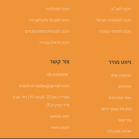
הכנה לשב"ס
הכנה למכללות
הכנה למשטרת ישראל
הכנה למבחני מיון לעבודה
הכנה למרכזי הערכה
הכנה למבחנים פסיכוטכניים
הכנה לראיון עבודה
צור קשר
ניווט מהיר
03-6206306
ההכנות שלנו
machon.nadav@gmail.com
פורומים
סעדיה גאון 22- (קומה 10) תל- אביב
אתר המבחנים
(ליד קניון TLV)
בחן את עצמך חינם
תנאי שימוש
צור קשר
תקנון האתר
אודות מכון נדב