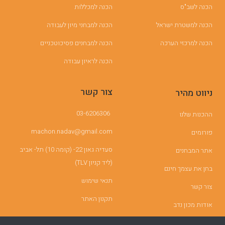
הכנה לשב"ס
הכנה למכללות
הכנה למשטרת ישראל
הכנה למבחני מיון לעבודה
הכנה למרכזי הערכה
הכנה למבחנים פסיכוטכניים
הכנה לראיון עבודה
צור קשר
ניווט מהיר
03-6206306
ההכנות שלנו
machon.nadav@gmail.com
פורומים
סעדיה גאון 22- (קומה 10) תל- אביב
אתר המבחנים
(ליד קניון TLV)
בחן את עצמך חינם
תנאי שימוש
צור קשר
תקנון האתר
אודות מכון נדב