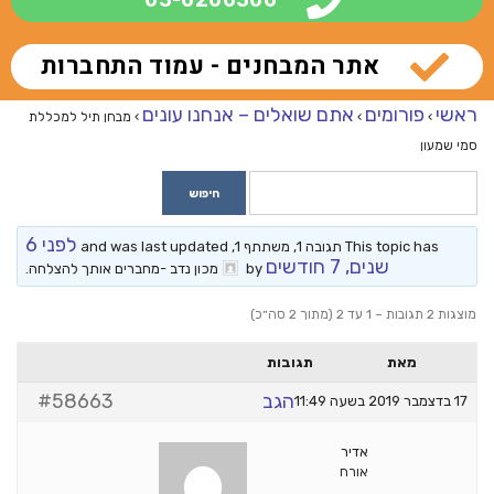
אתר המבחנים - עמוד התחברות
ראשי
פורומים
אתם שואלים – אנחנו עונים
›
›
›
מבחן תיל למכללת
סמי שמעון
לפני 6
This topic has תגובה 1, משתתף 1, and was last updated
שנים, 7 חודשים
by
מכון נדב -מחברים אותך להצלחה
.
מוצגות 2 תגובות – 1 עד 2 (מתוך 2 סה״כ)
מאת
תגובות
הגב
#58663
17 בדצמבר 2019 בשעה 11:49
אדיר
אורח