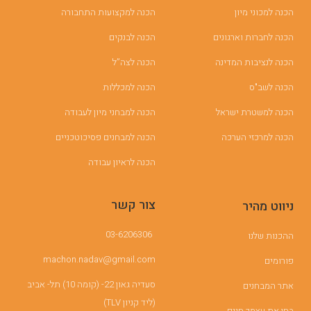
הכנה למכוני מיון
הכנה למקצועות התחבורה
הכנה לחברות וארגונים
הכנה לבנקים
הכנה לנציבות המדינה
הכנה לצה”ל
הכנה לשב"ס
הכנה למכללות
הכנה למשטרת ישראל
הכנה למבחני מיון לעבודה
הכנה למרכזי הערכה
הכנה למבחנים פסיכוטכניים
הכנה לראיון עבודה
צור קשר
ניווט מהיר
03-6206306
ההכנות שלנו
machon.nadav@gmail.com
פורומים
סעדיה גאון 22- (קומה 10) תל- אביב
אתר המבחנים
(ליד קניון TLV)
בחן את עצמך חינם