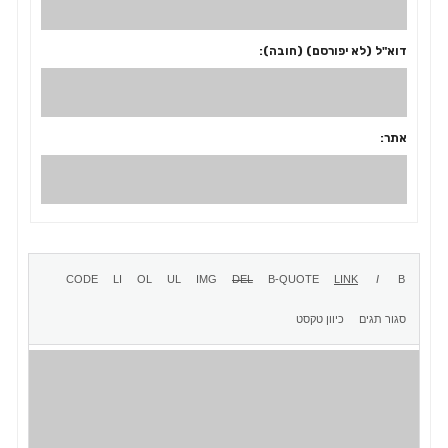
דוא"ל (לא יפורסם) (חובה):
אתר: