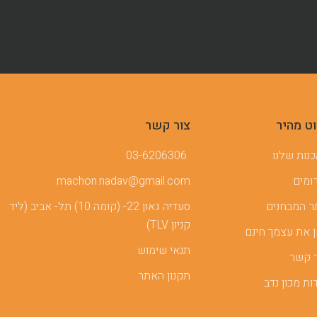
וט מהיר
צור קשר
נות שלנו
03-6206306
ומים
machon.nadav@gmail.com
 המבחנים
סעדיה גאון 22- (קומה 10) תל- אביב (ליד
קניון TLV)
 את עצמך חינם
תנאי שימוש
 קשר
תקנון האתר
ות מכון נדב