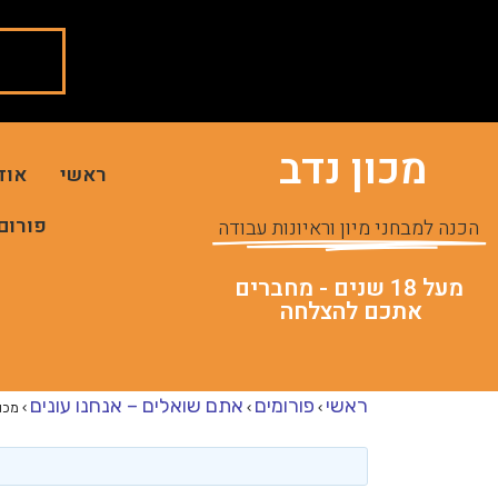
מכון נדב
ראשי
אוד
פורום
הכנה למבחני מיון וראיונות עבודה
מעל 18 שנים - מחברים
אתכם להצלחה
ראשי
פורומים
אתם שואלים – אנחנו עונים
›
›
›
מכון