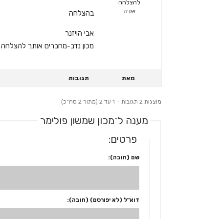
להצלחה
אורח
בהצלחה
אבי הויזנר
מכון נדב-מחברים אותך להצלחה
מאת
תגובות
מוצגות 2 תגובות – 1 עד 2 (מתוך 2 סה״כ)
מענה ל־מכון שמשון פולימר
פרטים:
שם (חובה):
דוא"ל (לא יפורסם) (חובה):