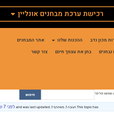
רכישת ערכת מבחנים אונליין
ות מכון נדב
ההכנות שלנו
אתר המבחנים
 נבחנים
בחן את עצמך חינם
צור קשר
 שמשון פולימר
לפני 7 שנים, 4 חודשים
This topic has תגובה 1, משתתף 1, and was last updated